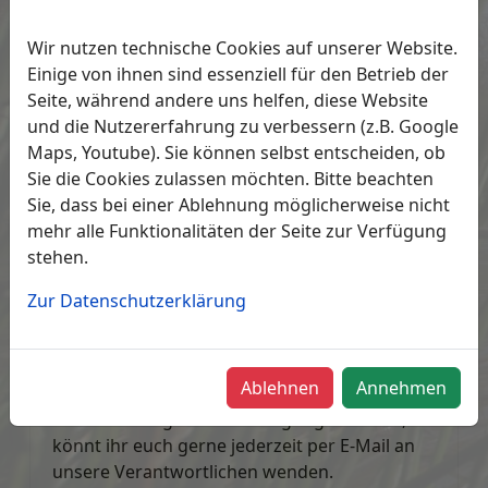
Angelfreunde
Wir nutzen technische Cookies auf unserer Website.
Haiderbach e.V.
Einige von ihnen sind essenziell für den Betrieb der
Seite, während andere uns helfen, diese Website
und die Nutzererfahrung zu verbessern (z.B. Google
Maps, Youtube). Sie können selbst entscheiden, ob
Wir
begrüßen
euch recht herzlich auf unserer
Sie die Cookies zulassen möchten. Bitte beachten
Webseite
.
Sie, dass bei einer Ablehnung möglicherweise nicht
mehr alle Funktionalitäten der Seite zur Verfügung
Auf den folgenden Internetseiten möchten
stehen.
wir euch unseren Verein mal etwas näher
bringen und kurz vorstellen.
Zur Datenschutzerklärung
Zudem geben wir euch
Einblicke
über die
verschiedenen
Aktivitäten
und
Veranstaltungen
des Vereins der
Ablehnen
Annehmen
Angelfreunde Haiderbach e.V.
Solltet ihr Fragen oder Anregungen haben,
könnt ihr euch gerne jederzeit per E-Mail an
unsere Verantwortlichen wenden.